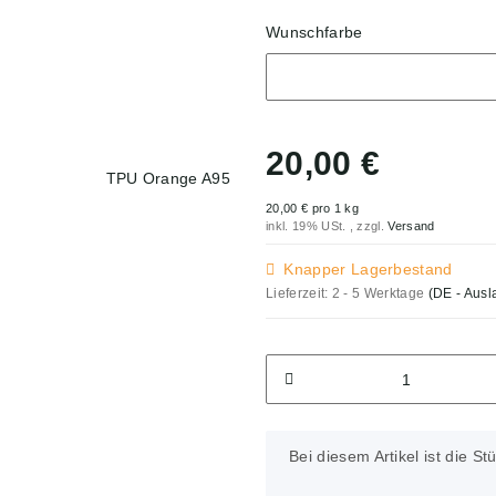
Wunschfarbe
Wunschfarbe
20,00 €
20,00 € pro 1 kg
inkl. 19% USt. , zzgl.
Versand
Knapper Lagerbestand
Lieferzeit:
2 - 5 Werktage
(DE - Aus
x
Bei diesem Artikel ist die Stü