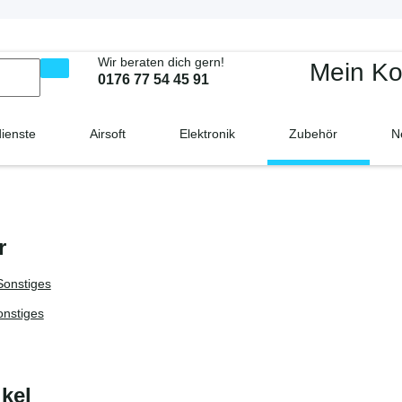
Wir beraten dich gern!
Mein Ko
0176 77 54 45 91
dienste
Airsoft
Elektronik
Zubehör
N
r
onstiges
ikel