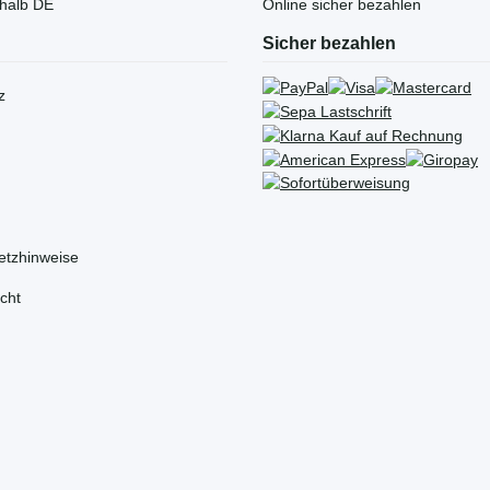
rhalb DE
Online sicher bezahlen
Sicher bezahlen
z
etzhinweise
cht