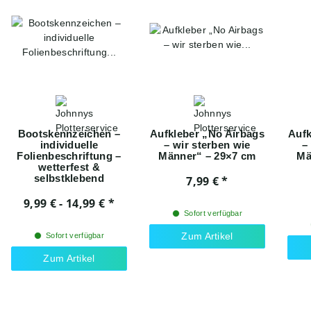
Bootskennzeichen –
Aufkleber „No Airbags
Aufk
individuelle
– wir sterben wie
–
Folienbeschriftung –
Männer“ – 29×7 cm
Mä
wetterfest &
selbstklebend
7,99 €
*
9,99 € -
14,99 €
*
Sofort verfügbar
Zum Artikel
Sofort verfügbar
Zum Artikel