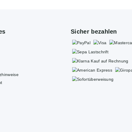
es
Sicher bezahlen
tzhinweise
ht