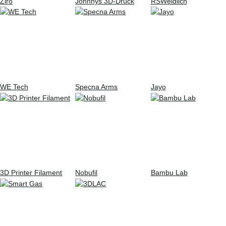
Ziro
Johnnys 3D-Druck
RSWeidlich
WE Tech
Specna Arms
Jayo
3D Printer Filament
Nobufil
Bambu Lab