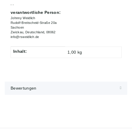
, ,
verantwortliche Person:
Johnny Weidlich
Rudolf-Breitscheid-Straße 20a
Sachsen
Zwickau, Deutschland, 08062
info@rsweidlich.de
Inhalt:
Produkteigenschaft
Wert
1,00 kg
Bewertungen