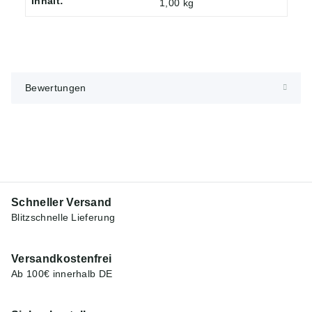
Inhalt:
Produkteigenschaft
Wert
1,00 kg
Bewertungen
Schneller Versand
Blitzschnelle Lieferung
Versandkostenfrei
Ab 100€ innerhalb DE