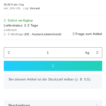
20,00 € pro 1 kg
inkl. 19% USt. , zzgl.
Versand
Sofort verfügbar
Lieferstatus: 2-3 Tage
Lieferzeit:
Frage zum Artikel
2 - 5 Werktage
(DE - Ausland abweichend)
kg
x
Bei diesem Artikel ist die Stückzahl teilbar (z. B. 0,5).
Beschreibung