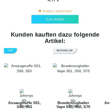
Knapper Lagerbestand
Zum Artikel
Kunden kauften dazu folgende
Artikel:
TOP
BESTSELLER
Ansaugmuffe S51,
Bowdenzughalter
An
S50, S53
Vape S51, S50, S70