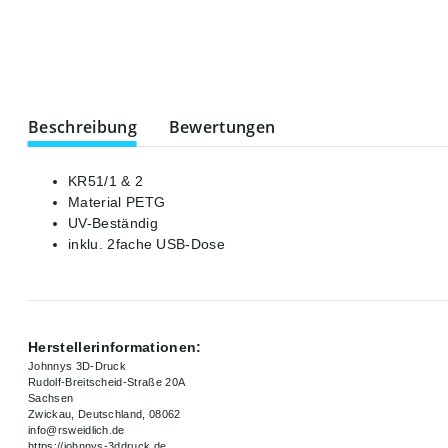
weitere Registerkarten anzeigen
Beschreibung
Bewertungen
KR51/1 & 2
Material PETG
UV-Beständig
inklu. 2fache USB-Dose
Herstellerinformationen:
Johnnys 3D-Druck
Rudolf-Breitscheid-Straße 20A
Sachsen
Zwickau, Deutschland, 08062
info@rsweidlich.de
https://johnnys-3ddruck.de