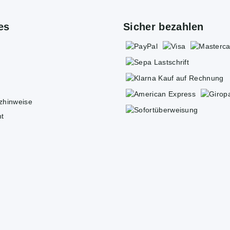
es
Sicher bezahlen
tzhinweise
ht