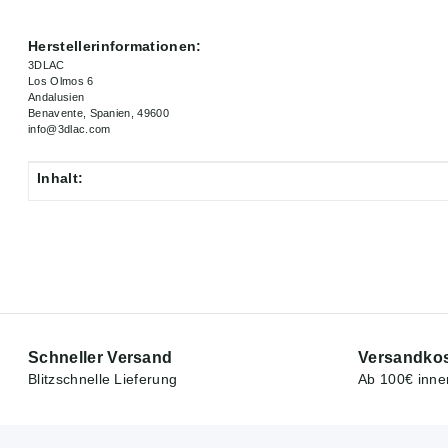
Herstellerinformationen:
3DLAC
Los Olmos 6
Andalusien
Benavente, Spanien, 49600
info@3dlac.com
Inhalt:
Produkteigenschaft
Wert
Schneller Versand
Versandkos
Blitzschnelle Lieferung
Ab 100€ inne