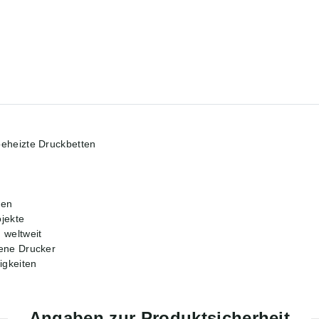
beheizte Druckbetten
zen
ojekte
 weltweit
rene Drucker
igkeiten
Angaben zur Produktsicherheit